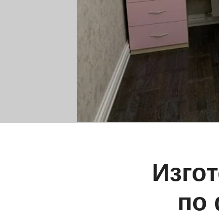
Изго
по 