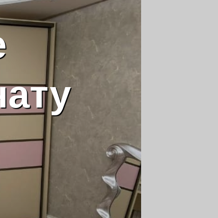
е
нату