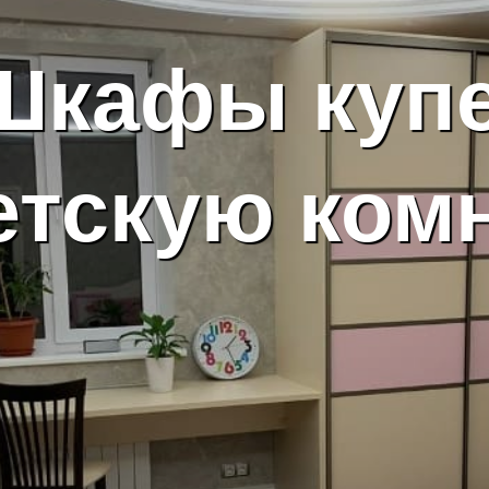
Шкафы куп
етскую ком