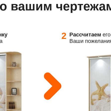
о вашим чертежа
2
нку
Р
ассчитаем
его
а
Ваши пожелани