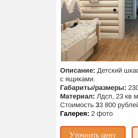
Описание
:
Детский шка
с ящиками.
Габариты/размеры
:
23
Материал
:
Лдсп, 23 кв м
Стоимость
3
3 800 рубле
Галерея:
2 фото
Уточнить цену