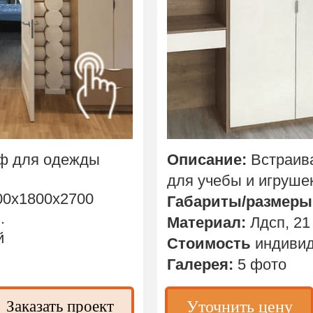
ф для одежды
Описание:
Встраи
для учебы и игрушек
00х1800х2700
Габариты/размеры
.
Материал:
Лдсп, 21
й
Стоимость
индивид
Галерея:
5 фото
Заказать проект
Уточнить цену