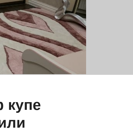
 купе
 или