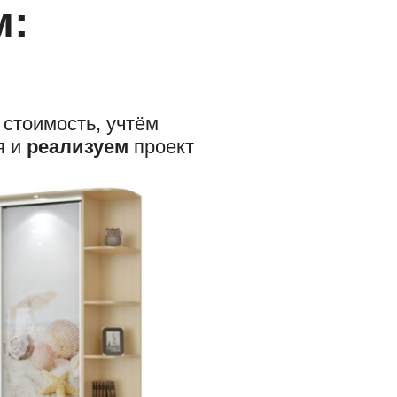
м:
 стоимость, учтём
я и
реализуем
проект