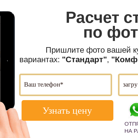
Расчет
с
по фо
Пришлите фото вашей ку
вариантах:
"Стандарт"
,
"Комф
Узнать цену
ОТП
НА 