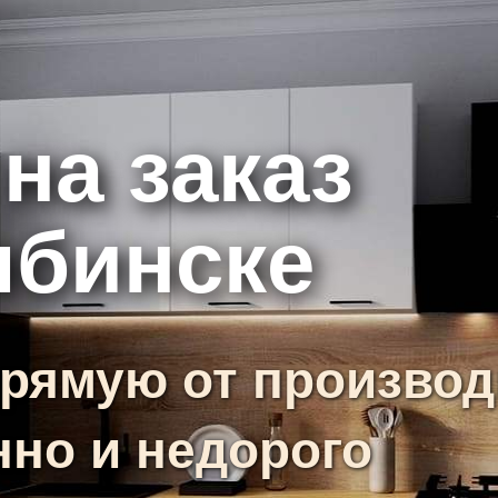
на заказ
ябинске
рямую от производ
нно и недорого