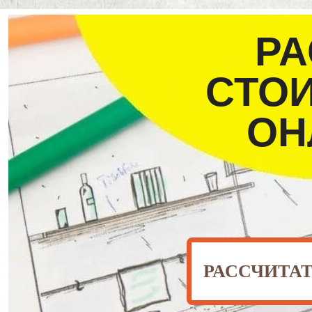
РА
СТО
ОН
РАССЧИТА