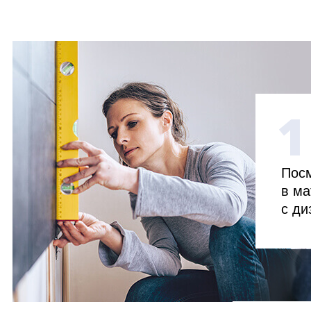
1
Посм
в ма
с ди