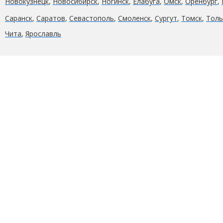
Новокузнецк
,
Новосибирск
,
Ногинск
,
Елабуга
,
Омск
,
Оренбург
,
Саранск
,
Саратов
,
Севастополь
,
Смоленск
,
Сургут
,
Томск
,
Толь
Чита
,
Ярославль