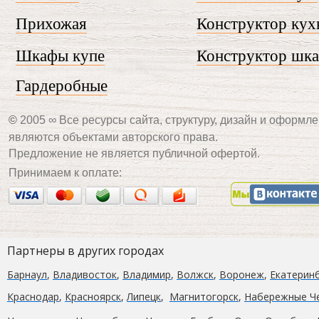
Прихожая
Конструктор кух
Шкафы купе
Конструктор шк
Гардеробные
©
2005 ∞ Все ресурсы сайта, структуру, дизайн и оформле
являются объектами авторского права.
Предложение не является публичной офертой.
Принимаем к оплате:
Партнеры в других городах
Барнаул
,
Владивосток
,
Владимир
,
Волжск
,
Воронеж
,
Екатерин
Краcнодар
,
Красноярск
,
Липецк
,
Магнитогорск
,
Набережные Ч